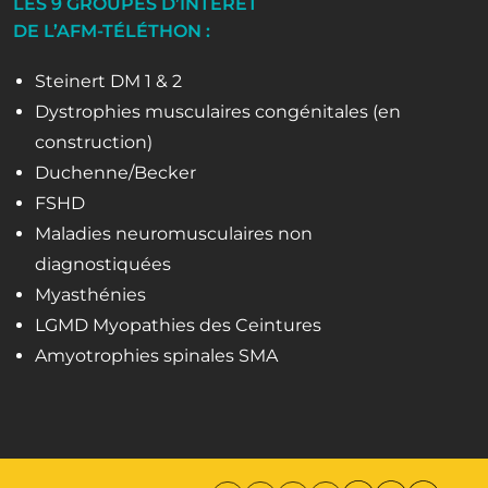
LES 9 GROUPES D’INTÉRÊT
DE L’AFM-TÉLÉTHON :
Steinert DM 1 & 2
Dystrophies musculaires congénitales (en
construction)
Duchenne/Becker
FSHD
Maladies neuromusculaires non
diagnostiquées
Myasthénies
LGMD Myopathies des Ceintures
Amyotrophies spinales SMA