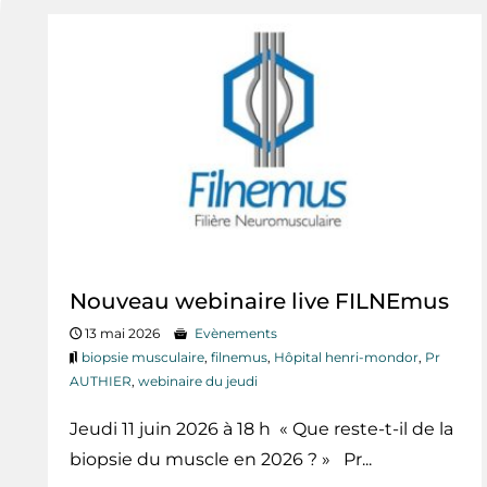
Nouveau webinaire live FILNEmus
13 mai 2026
Evènements
biopsie musculaire
,
filnemus
,
Hôpital henri-mondor
,
Pr
AUTHIER
,
webinaire du jeudi
Jeudi 11 juin 2026 à 18 h « Que reste-t-il de la
biopsie du muscle en 2026 ? » Pr...