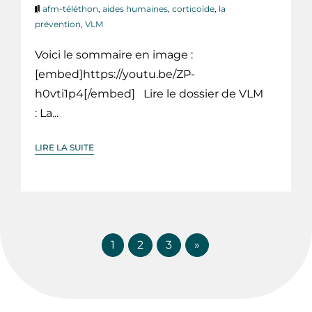
afm-téléthon
,
aides humaines
,
corticoïde
,
la
prévention
,
VLM
Voici le sommaire en image :
[embed]https://youtu.be/ZP-
h0vti1p4[/embed] Lire le dossier de VLM
: La...
LIRE LA SUITE
1
2
3
»