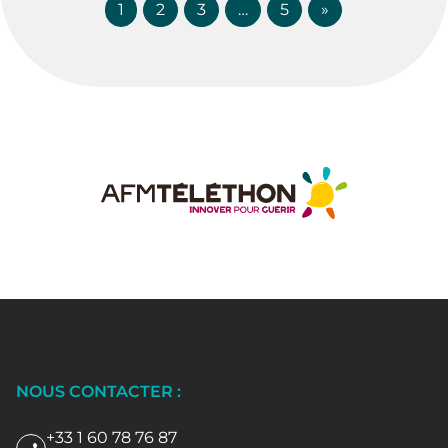
1
2
3
…
5
»
NOUS CONTACTER :
+33 1 60 78 76 87