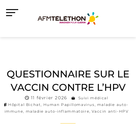
QUESTIONNAIRE SUR LE
VACCIN CONTRE L’HPV
11 février 2026
Suivi médical
Hôpital Bichat
,
Human Papillomavirus
,
maladie auto-
immune
,
maladie auto-inflammatoire
,
Vaccin anti-HPV