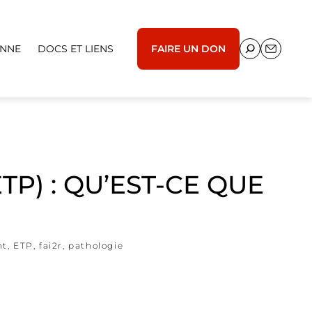
ENNE
DOCS ET LIENS
FAIRE UN DON
P) : QU’EST-CE QUE
nt
,
ETP
,
fai2r
,
pathologie