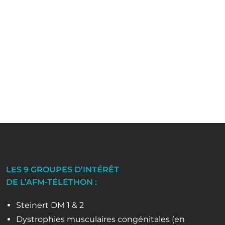
LES 9 GROUPES D’INTÉRÊT
DE L’AFM-TÉLÉTHON :
Steinert DM 1 & 2
Dystrophies musculaires congénitales (en