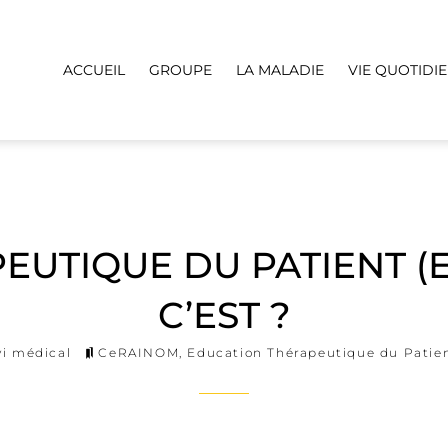
ACCUEIL
GROUPE
LA MALADIE
VIE QUOTIDI
UTIQUE DU PATIENT (ET
C’EST ?
vi médical
CeRAINOM
,
Education Thérapeutique du Patie