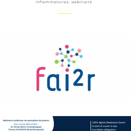
inflammatoires
,
webinaire