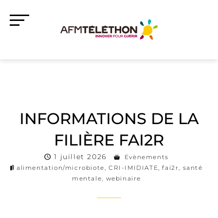
INFORMATIONS DE LA
FILIÈRE FAI2R
1 juillet 2026
Evènements
alimentation/microbiote
,
CRI-IMIDIATE
,
fai2r
,
santé
mentale
,
webinaire