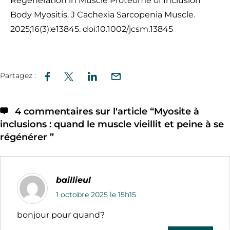
Regeneration in Muscle Proteome of Inclusion
Body Myositis. J Cachexia Sarcopenia Muscle.
2025;16(3):e13845. doi:10.1002/jcsm.13845
Partagez :
4 commentaires sur l'article “
Myosite à
inclusions : quand le muscle vieillit et peine à se
régénérer
”
baillieul
1 octobre 2025 le 15h15
bonjour pour quand?