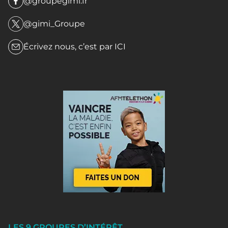
@groupegimi.fr
@gimi_Groupe
Écrivez nous, c’est par
ICI
LES 9 GROUPES D’INTÉRÊT