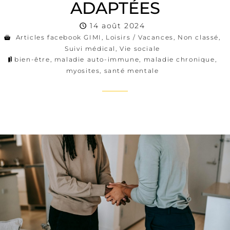
ADAPTÉES
14 août 2024
Articles facebook GIMI
,
Loisirs / Vacances
,
Non classé
,
Suivi médical
,
Vie sociale
bien-être
,
maladie auto-immune
,
maladie chronique
,
myosites
,
santé mentale