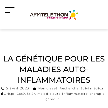
LA GÉNÉTIQUE POUR LES
MALADIES AUTO-
INFLAMMATOIRES
5 avril 2023
Non classé
,
Recherche
,
Suivi médical
Crispr-Cas9
,
fai2r
,
maladie auto-inflammatoire
,
thérapie
génique