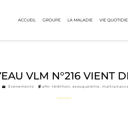
ACCUEIL
GROUPE
LA MALADIE
VIE QUOTIDI
EAU VLM N°216 VIENT D
Evènements
afm-téléthon
,
exosquelette
,
maltraitanc