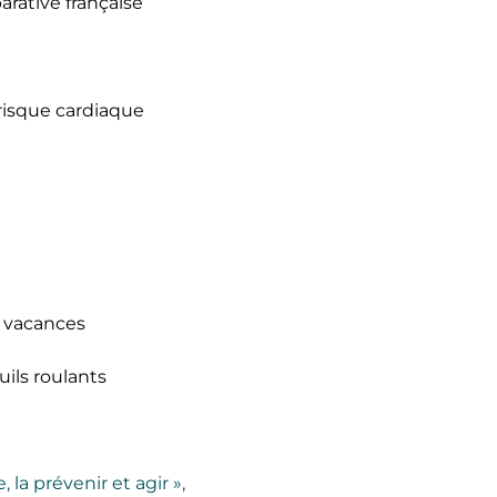
rative française
 risque cardiaque
s vacances
uils roulants
, la prévenir et agir »,