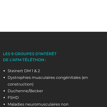
LES 9 GROUPES D’INTÉRÊT
DE L’AFM-TÉLÉTHON :
Steinert DM 1 & 2
Dystrophies musculaires congénitales (en
construction)
Duchenne/Becker
FSHD
Maladies neuromusculaires non