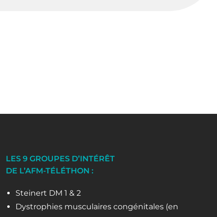
LES 9 GROUPES D’INTÉRÊT
DE L’AFM-TÉLÉTHON :
Steinert DM 1 & 2
Dystrophies musculaires congénitales (en