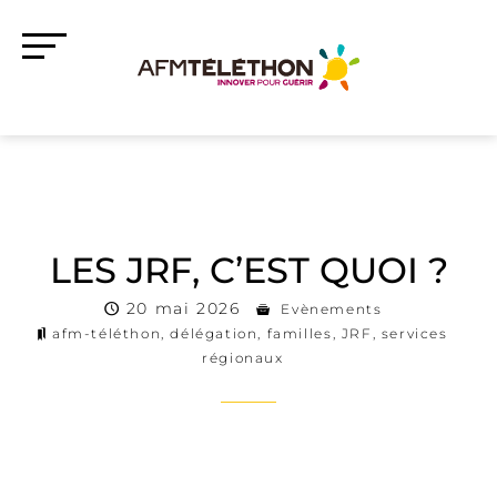
LES JRF, C’EST QUOI ?
20 mai 2026
Evènements
afm-téléthon
,
délégation
,
familles
,
JRF
,
services
régionaux