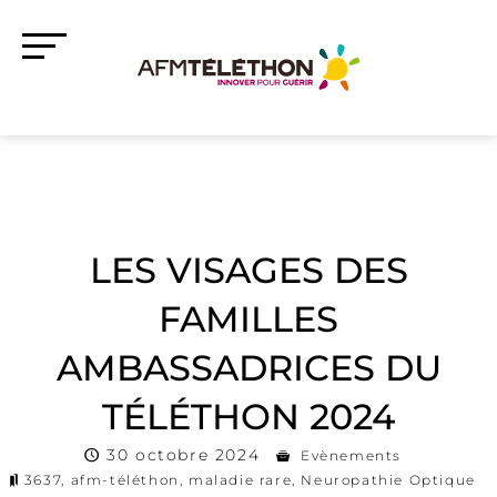
LES VISAGES DES
FAMILLES
AMBASSADRICES DU
TÉLÉTHON 2024
30 octobre 2024
Evènements
3637
,
afm-téléthon
,
maladie rare
,
Neuropathie Optique