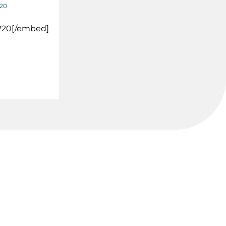
020
220[/embed]