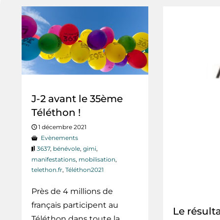
J-2 avant le 35ème
Téléthon !
1 décembre 2021
Evènements
3637
,
bénévole
,
gimi
,
manifestations
,
mobilisation
,
telethon.fr
,
Téléthon2021
Près de 4 millions de
français participent au
Le résult
Téléthon dans toute la