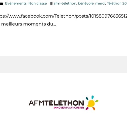
Evènements
,
Non classé
afm-téléthon
,
bénévole
,
merci
,
Téléthon 2
ps://www.facebook.com/Telethon/posts/10158097663651
 meilleurs moments du...