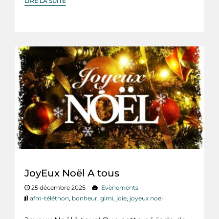
LIRE LA SUITE
JoyEux Noël A tous
25 décembre 2025
Evènements
afm-téléthon
,
bonheur
,
gimi
,
joie
,
joyeux noël