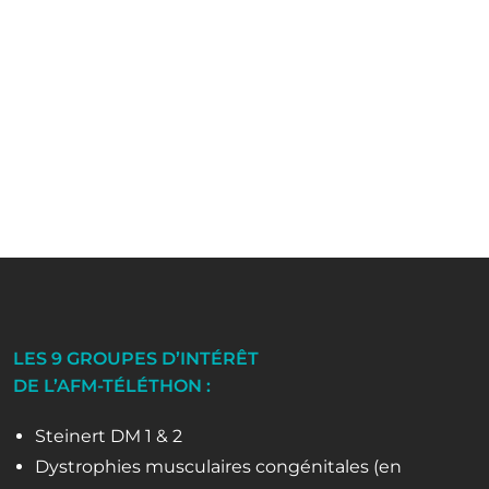
LES 9 GROUPES D’INTÉRÊT
DE L’AFM-TÉLÉTHON :
Steinert DM 1 & 2
Dystrophies musculaires congénitales (en