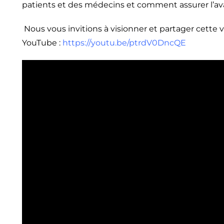
patients et des médecins et comment assurer l’ava
Nous vous invitions à visionner et partager cette v
YouTube :
https://youtu.be/ptrdV0DncQE