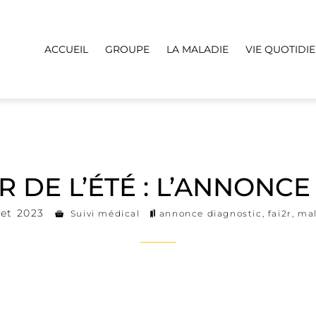
ACCUEIL
GROUPE
LA MALADIE
VIE QUOTIDI
R DE L’ÉTÉ : L’ANNONC
let 2023
Suivi médical
annonce diagnostic
,
fai2r
,
mal