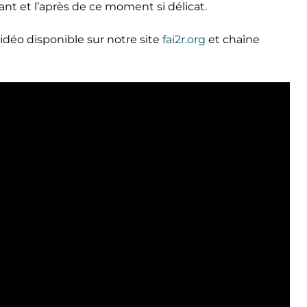
nt et l’après de ce moment si délicat.
idéo disponible sur notre site
fai2r.org
et chaîne