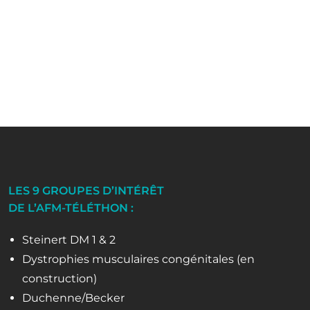
LES 9 GROUPES D’INTÉRÊT
DE L’AFM-TÉLÉTHON :
Steinert DM 1 & 2
Dystrophies musculaires congénitales (en
construction)
Duchenne/Becker