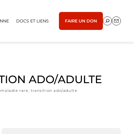
ENNE
DOCS ET LIENS
FAIRE UN DON
ITION ADO/ADULTE
,
maladie rare
,
transition ado/adulte