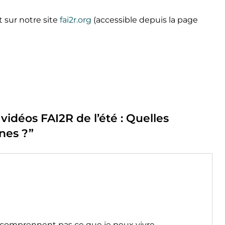
t sur notre site
fai2r.org
(accessible depuis la page
 vidéos FAI2R de l’été : Quelles
ines ?
”
 comprennent pas ce que je peux vivre.