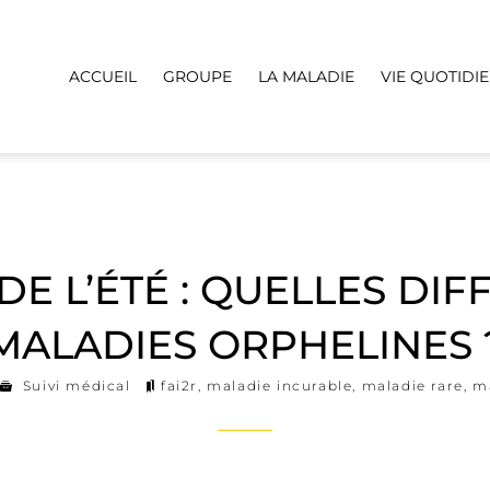
ACCUEIL
GROUPE
LA MALADIE
VIE QUOTIDI
DE L’ÉTÉ : QUELLES DI
MALADIES ORPHELINES 
Suivi médical
fai2r
,
maladie incurable
,
maladie rare
,
ma