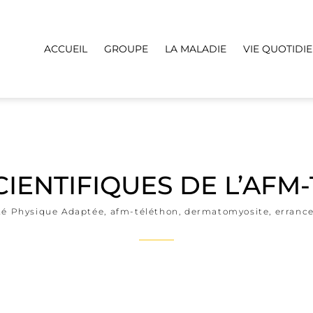
ACCUEIL
GROUPE
LA MALADIE
VIE QUOTIDI
CIENTIFIQUES DE L’AFM
ité Physique Adaptée
,
afm-téléthon
,
dermatomyosite
,
erranc