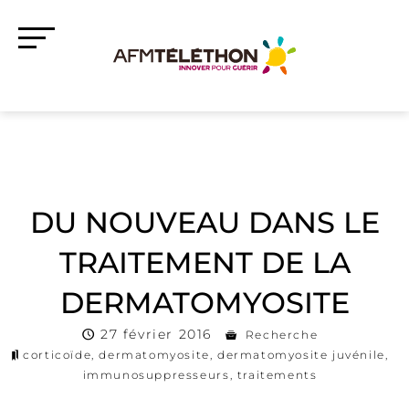
DU NOUVEAU DANS LE
TRAITEMENT DE LA
DERMATOMYOSITE
27 février 2016
Recherche
corticoïde
,
dermatomyosite
,
dermatomyosite juvénile
,
immunosuppresseurs
,
traitements