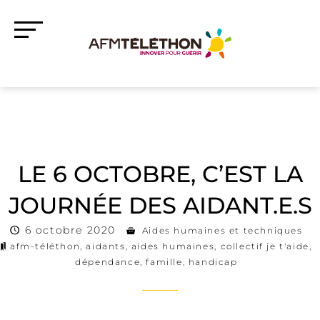
LE 6 OCTOBRE, C’EST LA
JOURNÉE DES AIDANT.E.S
6 octobre 2020
Aides humaines et techniques
afm-téléthon
,
aidants
,
aides humaines
,
collectif je t'aide
,
dépendance
,
famille
,
handicap