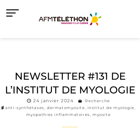
NEWSLETTER #131 DE
L’INSTITUT DE MYOLOGIE
24 janvier 2024
Recherche
anti-synthétases
,
dermatomyosite
,
institut de myologie
,
myopathies inflammatoires
,
myosite