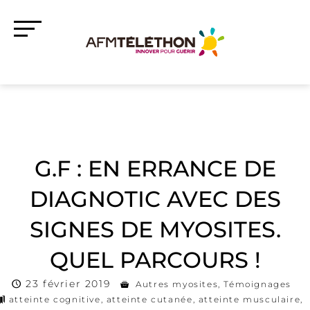
G.F : EN ERRANCE DE
DIAGNOTIC AVEC DES
SIGNES DE MYOSITES.
QUEL PARCOURS !
23 février 2019
Autres myosites
,
Témoignages
atteinte cognitive
,
atteinte cutanée
,
atteinte musculaire
,