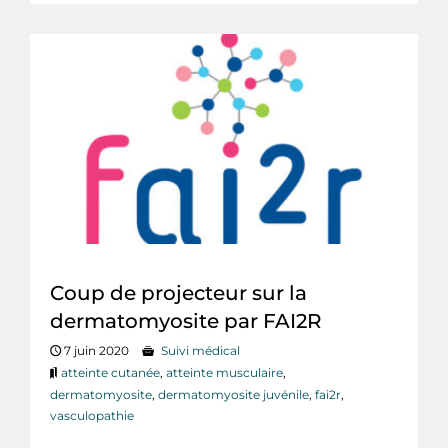
Coup de projecteur sur la
dermatomyosite par FAI2R
7 juin 2020
Suivi médical
atteinte cutanée
,
atteinte musculaire
,
dermatomyosite
,
dermatomyosite juvénile
,
fai2r
,
vasculopathie